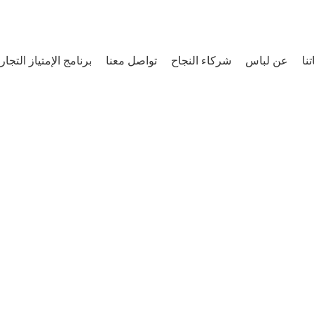
لباس علامة تجارية مسجلة, بكل فخر صناعة سعودية
نا
عن لباس
شركاء النجاح
تواصل معنا
برنامج الإمتياز التجا